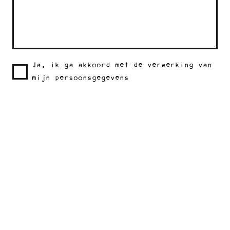
Ja, ik ga akkoord met de verwerking van
mijn persoonsgegevens
Oude Oppenhuizerweg 55
8606 JB Sneek
T
0515 460 321
E
info@lokaal55.nl