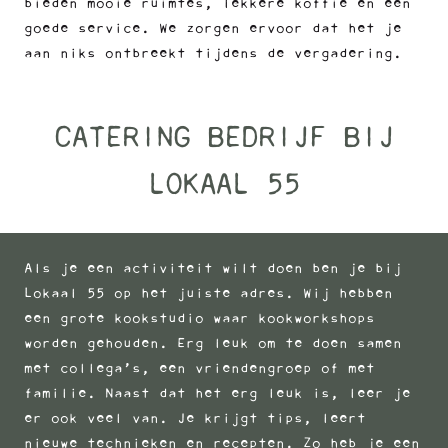
bieden mooie ruimtes, lekkere koffie en een
goede service. We zorgen ervoor dat het je
aan niks ontbreekt tijdens de vergadering.
CATERING BEDRIJF BIJ
LOKAAL 55
Als je een activiteit wilt doen ben je bij
Lokaal 55 op het juiste adres. Wij hebben
een grote
kookstudio
waar kookworkshops
worden gehouden. Erg leuk om te doen samen
met collega’s, een vriendengroep of met
familie. Naast dat het erg leuk is, leer je
er ook veel van. Je krijgt tips, leert
nieuwe technieken en recepten. Zo heb je een