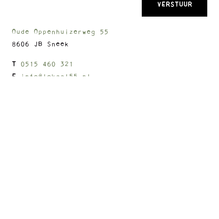
Oude Oppenhuizerweg 55
8606 JB Sneek
T
0515 460 321
E
info@lokaal55.nl
+
−