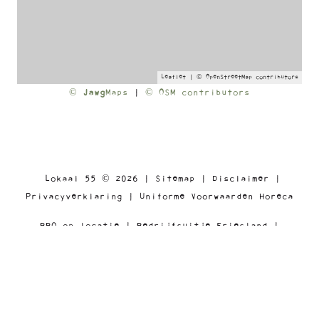
Leaflet
| ©
OpenStreetMap
contributors
©
Jawg
Maps
|
© OSM contributors
Lokaal 55 © 2026 |
Sitemap
|
Disclaimer
|
Privacyverklaring
|
Uniforme Voorwaarden Horeca
BBQ op locatie
|
Bedrijfsuitje Friesland
|
Catering op locatie
|
Big Green Egg BBQ
|
Personeelsuitje Friesland
|
Catering bedrijf
Catering Leeuwarden
|
Catering Heerenveen
|
Catering Drachten
|
Catering Bolsward
|
Catering