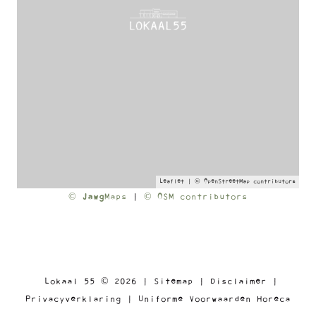
Leaflet
| ©
OpenStreetMap
contributors
©
Jawg
Maps
|
© OSM contributors
Lokaal 55 © 2026 |
Sitemap
|
Disclaimer
|
Privacyverklaring
|
Uniforme Voorwaarden Horeca