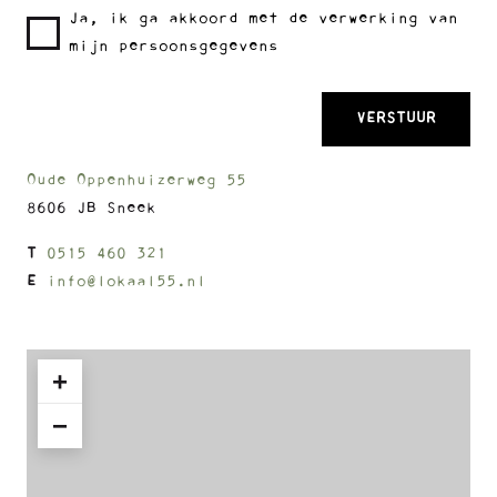
Ja, ik ga akkoord met de verwerking van
mijn persoonsgegevens
Oude Oppenhuizerweg 55
8606 JB Sneek
T
0515 460 321
E
info@lokaal55.nl
+
−