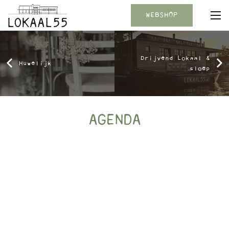
WEBSHOP
Drijvend Lokaal &
Huwelijk
sloep
AGENDA