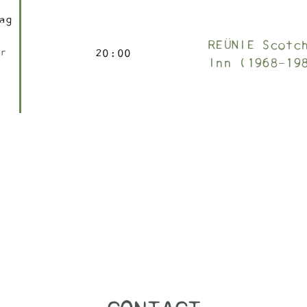
ag
REÜNIE Scotc
er
20
:
00
Inn (1968-19