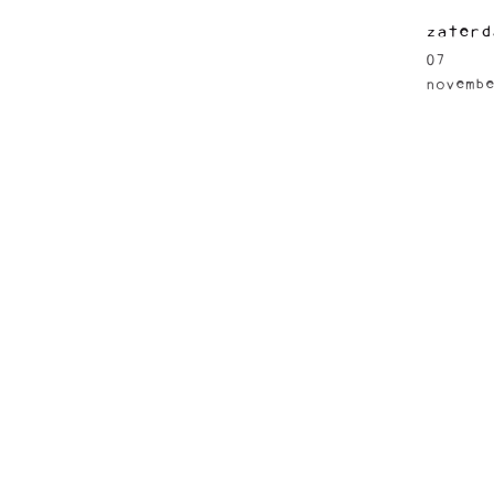
zaterd
07
novemb