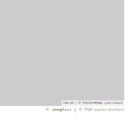
Leaflet
| ©
OpenStreetMap
contributors
©
Jawg
Maps
|
© OSM contributors