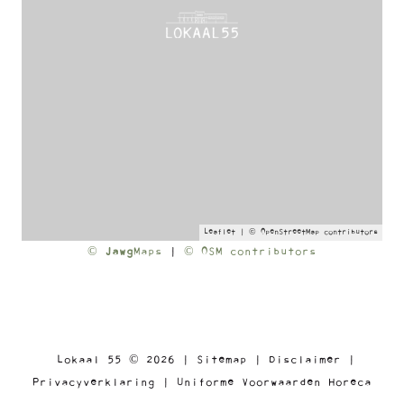
Leaflet
| ©
OpenStreetMap
contributors
©
Jawg
Maps
|
© OSM contributors
Lokaal 55 © 2026 |
Sitemap
|
Disclaimer
|
Privacyverklaring
|
Uniforme Voorwaarden Horeca