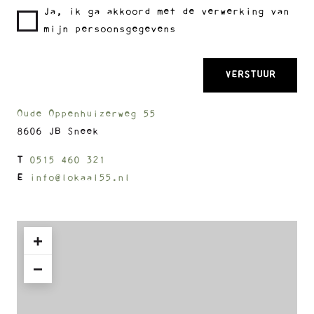
Ja, ik ga akkoord met de verwerking van
mijn persoonsgegevens
Oude Oppenhuizerweg 55
8606 JB Sneek
T
0515 460 321
E
info@lokaal55.nl
+
−