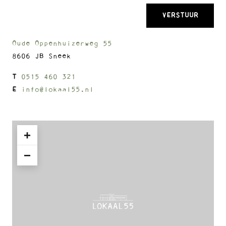
Oude Oppenhuizerweg 55
8606 JB Sneek
T
0515 460 321
E
info@lokaal55.nl
+
−