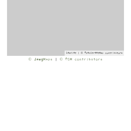
Leaflet
| ©
OpenStreetMap
contributors
©
Jawg
Maps
|
© OSM contributors
Lokaal 55 © 2026 |
Sitemap
|
Disclaimer
|
Privacyverklaring
|
Uniforme Voorwaarden Horeca
BBQ op locatie
|
Bedrijfsuitje Friesland
|
Catering op locatie
|
Big Green Egg BBQ
|
Personeelsuitje Friesland
|
Catering bedrijf