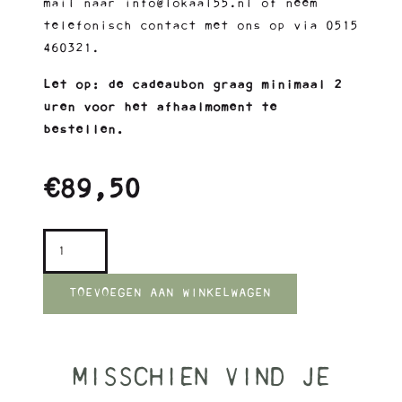
mail naar info@lokaal55.nl of neem
telefonisch contact met ons op via 0515
460321.
Let op: de cadeaubon graag minimaal 2
uren voor het afhaalmoment te
bestellen.
€
89,50
Cadeaubon
Kookworkshop
|
TOEVOEGEN AAN WINKELWAGEN
verzenden
of
ophalen
MISSCHIEN VIND JE
aantal