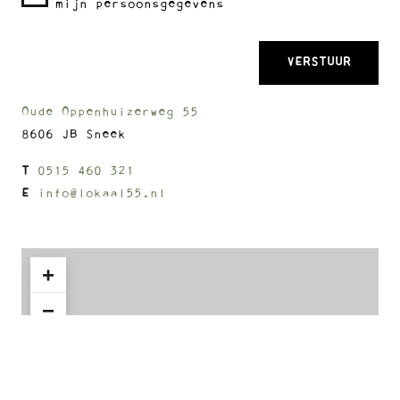
mijn persoonsgegevens
Oude Oppenhuizerweg 55
8606 JB Sneek
T
0515 460 321
E
info@lokaal55.nl
+
−